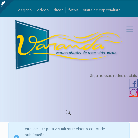
viagens
videos
dicas
fotos
visita de especialista
Siga nossas redes sociais:
Vire celular para visualizar melhor o editor de
publicação.