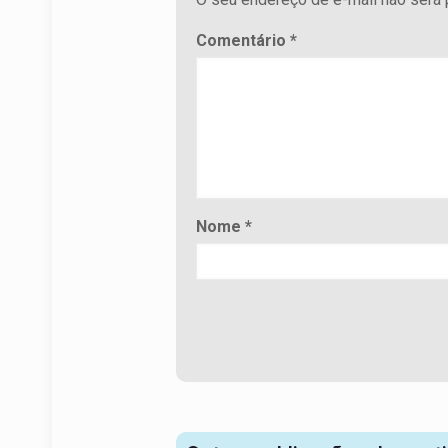
Comentário
*
Nome
*