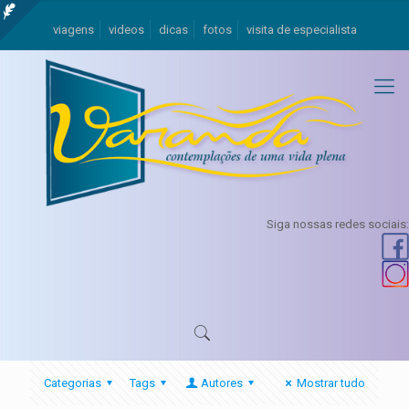
viagens
videos
dicas
fotos
visita de especialista
Siga nossas redes sociais:
Categorias
Tags
Autores
Mostrar tudo