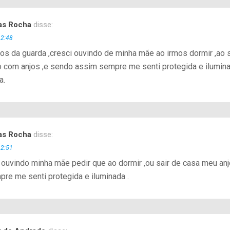
as Rocha
disse:
12:48
jos da guarda ,cresci ouvindo de minha mãe ao irmos dormir ,ao
ão com anjos ,e sendo assim sempre me senti protegida e ilumin
a.
as Rocha
disse:
12:51
i ouvindo minha mãe pedir que ao dormir ,ou sair de casa meu a
re me senti protegida e iluminada .