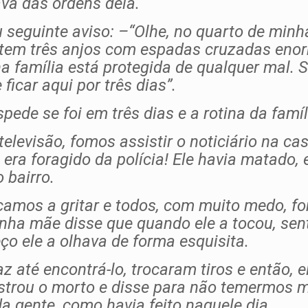
va das ordens dela.
 seguinte aviso: –
“Olhe, no quarto de minh
em três anjos com espadas cruzadas enor
a família está protegida de qualquer mal. 
ficar aqui por três dias”.
ede se foi em três dias e a rotina da famíl
levisão, fomos assistir o noticiário na c
ra foragido da polícia! Ele havia matado,
 bairro.
çamos a gritar e todos, com muito medo, f
ha mãe disse que quando ele a tocou, senti
o ele a olhava de forma esquisita.
paz até encontrá-lo, trocaram tiros e então,
ostrou o morto e disse para não temermos m
a gente, como havia feito naquele dia.