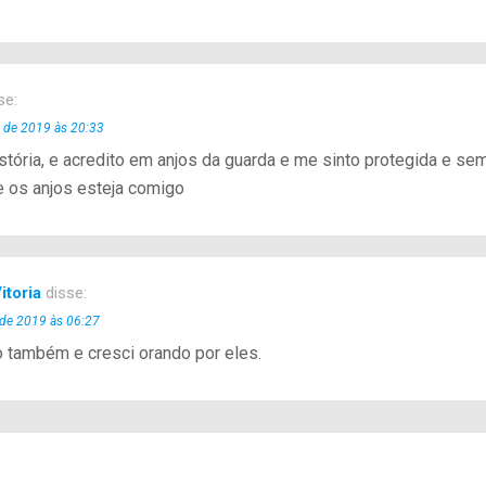
se:
l de 2019 às 20:33
istória, e acredito em anjos da guarda e me sinto protegida e s
e os anjos esteja comigo
itoria
disse:
 de 2019 às 06:27
o também e cresci orando por eles.