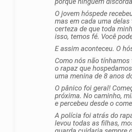
porque ninguém discorda
O jovem hóspede recebeu
mas em cada uma delas t
certeza de que toda minh
isso, temos fé. Você pode 
E assim aconteceu. O hósp
Como nós não tínhamos te
o rapaz que hospedamos e
uma menina de 8 anos do
O pânico foi geral! Come
próxima. No caminho, min
e percebeu desde o começ
A polícia foi atrás do ra
levou todas as filhas, m
guarda cuidaria sempre d