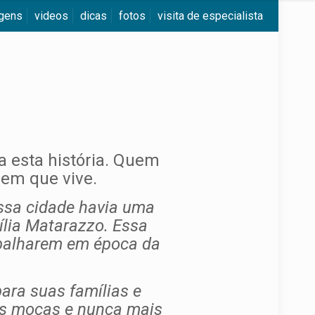
agens
videos
dicas
fotos
visita de especialista
a esta história. Quem
 em que vive.
essa cidade havia uma
lia Matarazzo. Essa
rabalharem em época da
ara suas famílias e
as moças e nunca mais