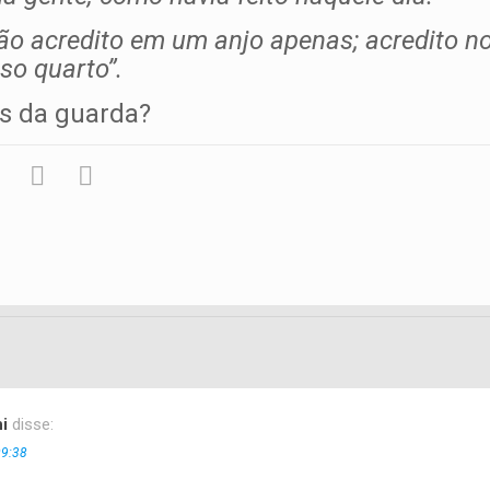
não acredito em um anjo apenas; acredito n
so quarto”.
os da guarda?
i
disse:
09:38