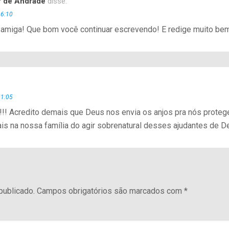
r de Andrade
disse:
16:10
a, amiga! Que bom você continuar escrevendo! E redige muito be
21:05
a!!!! Acredito demais que Deus nos envia os anjos pra nós prote
is na nossa família do agir sobrenatural desses ajudantes de D
publicado.
Campos obrigatórios são marcados com
*