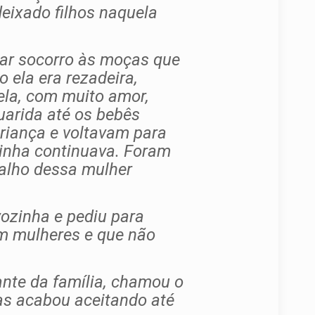
eixado filhos naquela
dar socorro às moças que
 ela era rezadeira,
ela, com muito amor,
arida até os bebês
riança e voltavam para
zinha continuava. Foram
balho dessa mulher
ozinha e pediu para
am mulheres e que não
nte da família, chamou o
mas acabou aceitando até