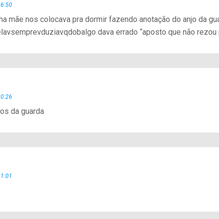
16:50
ha mãe nos colocava pra dormir fazendo anotação do anjo da guar
elavsemprevduziavqdobalgo dava errado “aposto que não rezou p
20:26
jos da guarda
21:01