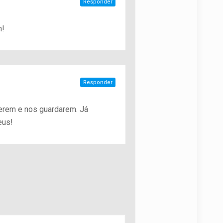
Responder
m!
Responder
gerem e nos guardarem. Já
eus!