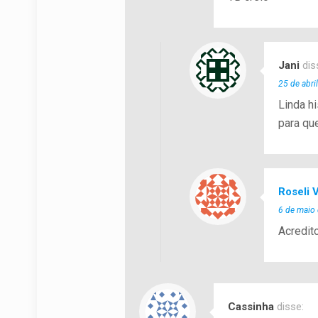
Jani
dis
25 de abri
Linda h
para qu
Roseli V
6 de maio
Acredit
Cassinha
disse: