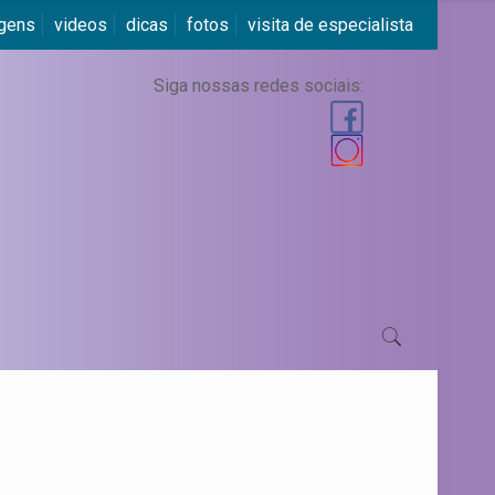
agens
videos
dicas
fotos
visita de especialista
Siga nossas redes sociais: