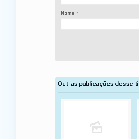
Nome
*
Outras publicações desse t