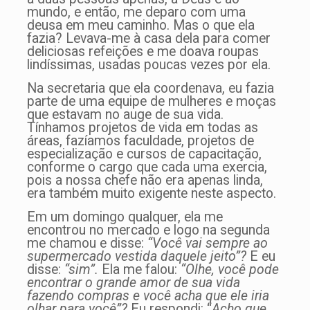
mundo, e então, me deparo com uma
deusa em meu caminho. Mas o que ela
fazia? Levava-me à casa dela para comer
deliciosas refeições e me doava roupas
lindíssimas, usadas poucas vezes por ela.
Na secretaria que ela coordenava, eu fazia
parte de uma equipe de mulheres e moças
que estavam no auge de sua vida.
Tínhamos projetos de vida em todas as
áreas, fazíamos faculdade, projetos de
especialização e cursos de capacitação,
conforme o cargo que cada uma exercia,
pois a nossa chefe não era apenas linda,
era também muito exigente neste aspecto.
Em um domingo qualquer, ela me
encontrou no mercado e logo na segunda
me chamou e disse:
“Você vai sempre ao
supermercado vestida daquele jeito”?
E eu
disse:
“sim”.
Ela me falou:
“Olhe, você pode
encontrar o grande amor de sua vida
fazendo compras e você acha que ele iria
olhar para você”?
Eu respondi: “
Acho que