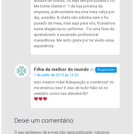
andava de ônibus, ou seja sempre puxava o fio.
Me tornei cliente n° 1 de loja próxima da
empresa, praticamente era uma meia calça por
dia, acredite. A chefa não admitia nem o fio
puxado da meia, mas aqui para nós, ficávamos
numa elegância no uniforme… Foi uma fase de
aprendizado e ascensão profissional
maravilhosa. Me sinto grata por ter vivido essa
experiência.
Filha da melhor do mundo
disse:
Responder
1 de junho de 2019 às 13:52
Isso mesmo mãe! Adequação e coerência!! Vc
me ensinou isso! E isso eh tudo! Não só no
vestiário como nas atitudes tb!!
Deixe um comentário
O seu endereço de e-mail não será publicado.
Campos