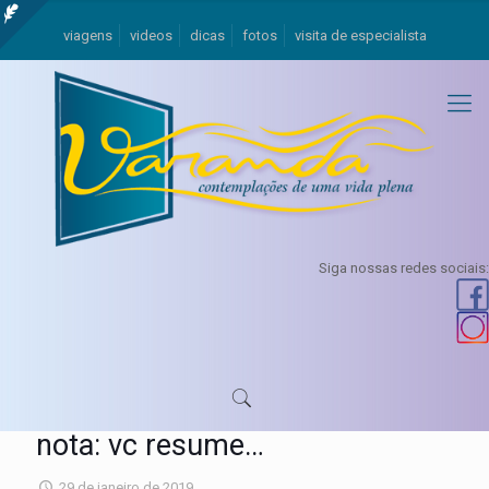
viagens
videos
dicas
fotos
visita de especialista
Siga nossas redes sociais:
nota: vc resume…
29 de janeiro de 2019