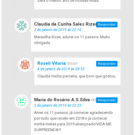
Será o melhor ano de nossas vidas.
Claudia da Cunha Sales Rizerio
disse:
Responder
2 de janeiro de 2019 às 22:10
Maravilha Rose, adorei os 11 passos. Muito
obrigada.
Roseli Vitoria
disse:
Responder
4 de janeiro de 2019 às 08:53
Claudia minha parceira, que bom que gostou.
Maria do Rosário A.S.Silva
disse:
Responder
2 de janeiro de 2019 às 22:25
Amei os 11 passos, já comecei agradecendo
por tudo que recebi em 2018 e já comecei
minha metas para 2019 abençoado!VIDA ME
SURPREENDA!!!