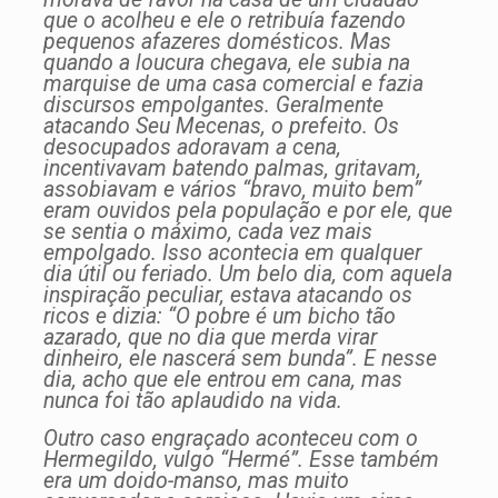
que o acolheu e ele o retribuía fazendo
pequenos afazeres domésticos. Mas
quando a loucura chegava, ele subia na
marquise de uma casa comercial e fazia
discursos empolgantes. Geralmente
atacando Seu Mecenas, o prefeito. Os
desocupados adoravam a cena,
incentivavam batendo palmas, gritavam,
assobiavam e vários “bravo, muito bem”
eram ouvidos pela população e por ele, que
se sentia o máximo, cada vez mais
empolgado. Isso acontecia em qualquer
dia útil ou feriado. Um belo dia, com aquela
inspiração peculiar, estava atacando os
ricos e dizia: “O pobre é um bicho tão
azarado, que no dia que merda virar
dinheiro, ele nascerá sem bunda”. E nesse
dia, acho que ele entrou em cana, mas
nunca foi tão aplaudido na vida.
Outro caso engraçado aconteceu com o
Hermegildo, vulgo “Hermé”. Esse também
era um doido-manso, mas muito