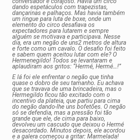
conversador e corajoso. Havia um circo
dando espetáculos com trapezistas,
dançarinas e palhaços. Mas havia também
um ringue para luta de boxe, onde um
elemento do circo desafiava os
expectadores para lutarem e sempre
alguém se motivava e participava. Nesse
dia, era um negão de uns2 metros de altura
e forte como um cavalo. O desafio foi feito
e sabem quem aceitou lutar com ele? O
Hermenegildo! Todos se levantaram e
aplaudiram aos gritos: “Hermé, Hermé…!”
E lá foi ele enfrentar o negão que tinha
quase o dobro de seu tamanho. Eu achava
que se travava de uma brincadeira, mas o
Hermegildo ficou tão excitado com o
incentivo da plateia, que partiu para cima
do negão dando-lhe uns bofetões. O negão
só se defendia, mas a pressão foi tão
grande que ele, de cima para baixo,
devolveu um cascudo que deixou o Hermé
desacordado. Minutos depois, ele acordou
e a galera começou a gritar: Marmelada!