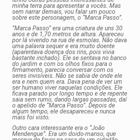
minha terra para apresentar a vocês. Mas
sem narrar demais, vou falar um pouco
sobre este personagem, o “Marca Passo”.
“Marca Passo” era uma criatura de uns 30
anos e de 1,70 metros de altura. Apareceu
por lá vivendo na rua de esmolas. Não dava
uma palavra sequer e era muito doente
(aparentava doença dos rins, pois vivia
bastante inchado). Ele se sentava no banco
do jardim e com os olhos fixos para o
firmamento, parecia conversar com os
seres invisíveis. Não se sabia de onde ele
era e nem quem era. Dava pena de ver um
ser humano viver naquelas condições. Ele
ficava parado por longo tempo e de repente
saia sem rumo, dando largas passadas, daí
o apelido de “Marca Passo”. Depois de
algum tempo, ele desapareceu e nunca
mais foi visto.
Outro cara interessante era o “João
Mendengue”. Era um doido-manso, que
morava de favor na casa de um cidadão