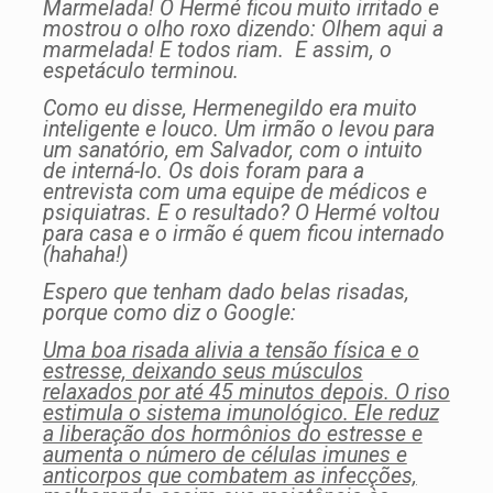
Marmelada! O Hermé ficou muito irritado e
mostrou o olho roxo dizendo: Olhem aqui a
marmelada! E todos riam. E assim, o
espetáculo terminou.
Como eu disse, Hermenegildo era muito
inteligente e louco. Um irmão o levou para
um sanatório, em Salvador, com o intuito
de interná-lo. Os dois foram para a
entrevista com uma equipe de médicos e
psiquiatras. E o resultado? O Hermé voltou
para casa e o irmão é quem ficou internado
(hahaha!)
Espero que tenham dado belas risadas,
porque como diz o Google:
Uma boa risada alivia a tensão física e o
estresse, deixando seus músculos
relaxados por até 45 minutos depois. O riso
estimula o sistema imunológico. Ele reduz
a liberação dos hormônios do estresse e
aumenta o número de células imunes e
anticorpos que combatem as infecções,