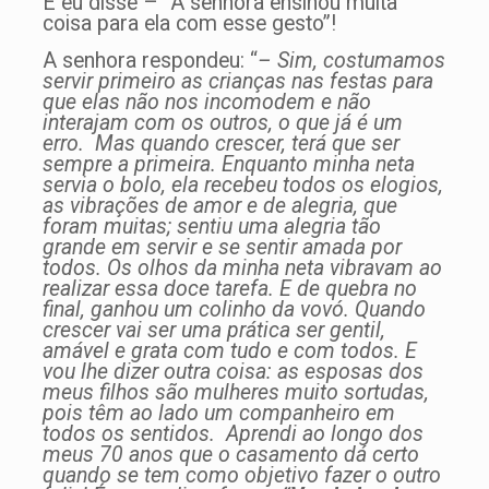
E eu disse – “A senhora ensinou muita
coisa para ela com esse gesto”!
A senhora respondeu: “
– Sim, costumamos
servir primeiro as crianças nas festas para
que elas não nos incomodem e não
interajam com os outros, o que já é um
erro. Mas quando crescer, terá que ser
sempre a primeira. Enquanto minha neta
servia o bolo, ela recebeu todos os elogios,
as vibrações de amor e de alegria, que
foram muitas; sentiu uma alegria tão
grande em servir e se sentir amada por
todos. Os olhos da minha neta vibravam ao
realizar essa doce tarefa. E de quebra no
final, ganhou um colinho da vovó. Quando
crescer vai ser uma prática ser gentil,
amável e grata com tudo e com todos. E
vou lhe dizer outra coisa: as esposas dos
meus filhos são mulheres muito sortudas,
pois têm ao lado um companheiro em
todos os sentidos. Aprendi ao longo dos
meus 70 anos que o casamento dá certo
quando se tem como objetivo fazer o outro