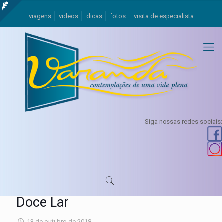
viagens
videos
dicas
fotos
visita de especialista
Siga nossas redes sociais:
Doce Lar
13 de outubro de 2018