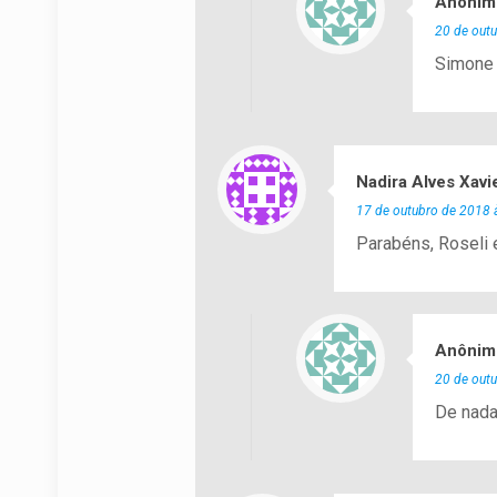
Anônim
20 de out
Simone 
Nadira Alves Xavi
17 de outubro de 2018 
Parabéns, Roseli
Anônim
20 de out
De nada