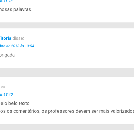
às 18:24
hosas palavras.
itoria
disse:
ubro de 2018 às 13:54
brigada.
sse:
às 18:40
elo belo texto.
os os comentários, os professores devem ser mais valorizados