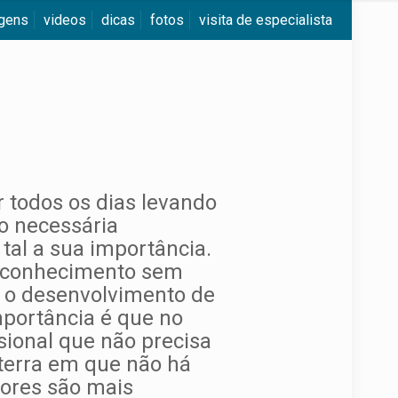
agens
videos
dicas
fotos
visita de especialista
 todos os dias levando
o necessária
tal a sua importância.
e conhecimento sem
a o desenvolvimento de
portância é que no
ssional que não precisa
 terra em que não há
sores são mais