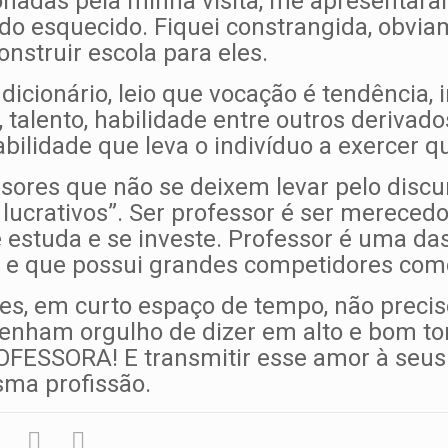
nadas pela minha visita, me apresentaram
ndo esquecido. Fiquei constrangida, obvia
onstruir escola para eles.
dicionário, leio que vocação é tendência, i
, talento, habilidade entre outros derivado
bilidade que leva o indivíduo a exercer q
ssores que não se deixem levar pelo discu
lucrativos”. Ser professor é ser mereced
e estuda e se investe. Professor é uma da
 e que possui grandes competidores como
res, em curto espaço de tempo, não prec
tenham orgulho de dizer em alto e bom t
ESSORA! E transmitir esse amor à seus 
sma profissão.