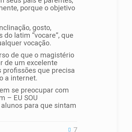
 seus pais e parentes,
mente, porque o objetivo
nclinação, gosto,
s do latim “vocare”, que
ualquer vocação.
rso de que o magistério
or de um excelente
s profissões que precisa
 a internet.
isem se preocupar com
om – EU SOU
alunos para que sintam
7