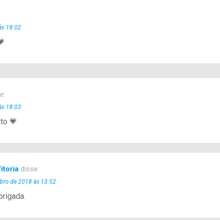
às 18:02
💗
e:
às 18:03
to 💗
itoria
disse:
ubro de 2018 às 13:52
brigada.