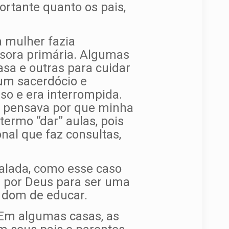
rtante quanto os pais,
a mulher fazia
ssora primária. Algumas
sa e outras para cuidar
 um sacerdócio e
so e era interrompida.
u pensava por que minha
termo “dar” aulas, pois
nal que faz consultas,
calada, como esse caso
 por Deus para ser uma
e dom de educar.
 Em algumas casas, as