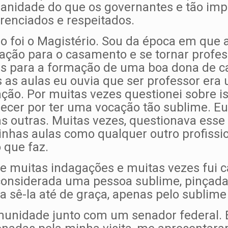
nidade do que os governantes e tão impo
erenciados e respeitados.
 foi o Magistério. Sou da época em que 
ação para o casamento e se tornar profe
as para a formação de uma boa dona de ca
as aulas eu ouvia que ser professor era
ão. Por muitas vezes questionei sobre is
decer por ter uma vocação tão sublime. E
as outras. Muitas vezes, questionava esse 
inhas aulas como qualquer outro profissio
 que faz.
e muitas indagações e muitas vezes fui 
onsiderada uma pessoa sublime, pinçada
ia sê-la até de graça, apenas pelo sublim
munidade junto com um senador federal.