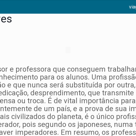
vi
res
or e professora que conseguem trabalhar
nhecimento para os alunos. Uma profissã
 e que nunca será substituída por outra, 
 dedicação, desprendimento, que transmit
nsa ou troca. É de vital importância par
temente de um país, e a prova de sua im
s civilizados do planeta, é o único profi
erador, pois segundo os japoneses, numa
haver imperadores. Em resumo, os profes