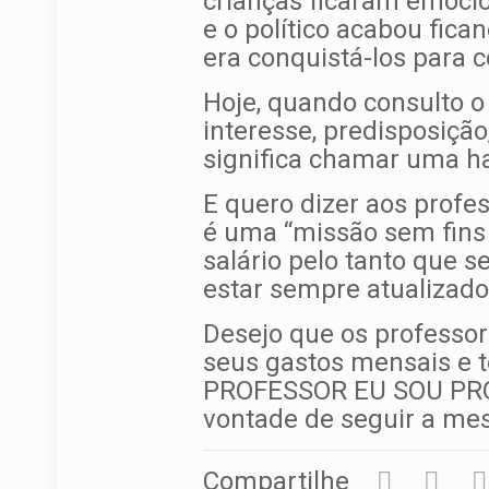
crianças ficaram emocio
e o político acabou fica
era conquistá-los para c
Hoje, quando consulto o 
interesse, predisposição
significa chamar uma ha
E quero dizer aos profe
é uma “missão sem fins 
salário pelo tanto que s
estar sempre atualizado
Desejo que os professo
seus gastos mensais e 
PROFESSOR EU SOU PROF
vontade de seguir a me
Compartilhe