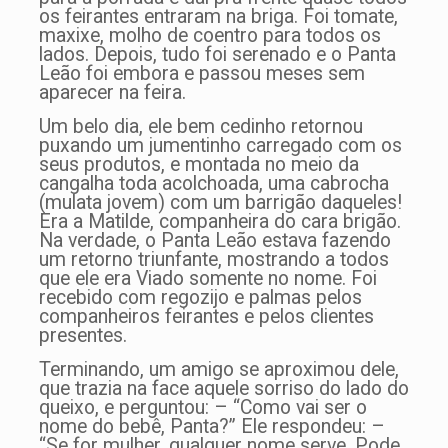
os feirantes entraram na briga. Foi tomate,
maxixe, molho de coentro para todos os
lados. Depois, tudo foi serenado e o Panta
Leão foi embora e passou meses sem
aparecer na feira.
Um belo dia, ele bem cedinho retornou
puxando um jumentinho carregado com os
seus produtos, e montada no meio da
cangalha toda acolchoada, uma cabrocha
(mulata jovem) com um barrigão daqueles!
Era a Matilde, companheira do cara brigão.
Na verdade, o Panta Leão estava fazendo
um retorno triunfante, mostrando a todos
que ele era Viado somente no nome. Foi
recebido com regozijo e palmas pelos
companheiros feirantes e pelos clientes
presentes.
Terminando, um amigo se aproximou dele,
que trazia na face aquele sorriso do lado do
queixo, e perguntou: – “Como vai ser o
nome do bebê, Panta?” Ele respondeu: –
“Se for mulher, qualquer nome serve. Pode