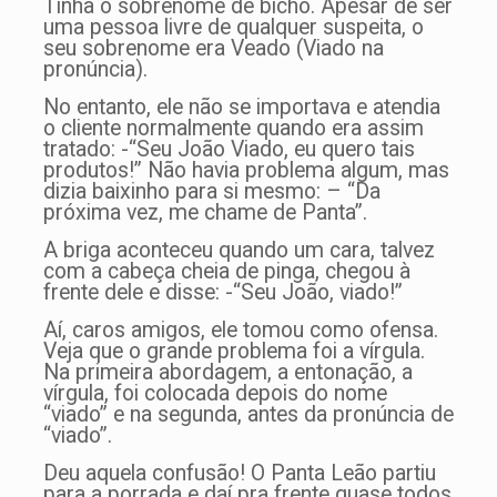
Tinha o sobrenome de bicho. Apesar de ser
uma pessoa livre de qualquer suspeita, o
seu sobrenome era Veado (Viado na
pronúncia).
No entanto, ele não se importava e atendia
o cliente normalmente quando era assim
tratado: -“Seu João Viado, eu quero tais
produtos!” Não havia problema algum, mas
dizia baixinho para si mesmo: – “Da
próxima vez, me chame de Panta”.
A briga aconteceu quando um cara, talvez
com a cabeça cheia de pinga, chegou à
frente dele e disse: -“Seu João, viado!”
Aí, caros amigos, ele tomou como ofensa.
Veja que o grande problema foi a vírgula.
Na primeira abordagem, a entonação, a
vírgula, foi colocada depois do nome
“viado” e na segunda, antes da pronúncia de
“viado”.
Deu aquela confusão! O Panta Leão partiu
para a porrada e daí pra frente quase todos