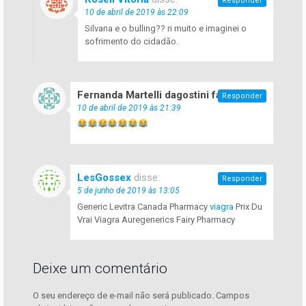
Responder
10 de abril de 2019 às 22:09
Silvana e o bulling?? ri muito e imaginei o
sofrimento do cidadão.
Fernanda Martelli dagostini faria
disse:
Responder
10 de abril de 2019 às 21:39
LesGossex
disse:
Responder
5 de junho de 2019 às 13:05
Generic Levitra Canada Pharmacy
viagra
Prix Du
Vrai Viagra Auregenerics Fairy Pharmacy
Deixe um comentário
O seu endereço de e-mail não será publicado.
Campos