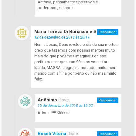
Antônia, pensamentos positivos e
poderosos, sempre.
Maria Tereza Di Buriasco e Silva
disse:
Responder
12 de dezembro de 2018 às 20:19
Nem a Jesus, Deus revelou o dia de sua morte…
creio que fazemos com nossas mentes muito
mais do que podemos imaginar. Por isso
prefiro pensar que com 90 anos vou estar
lúcida, MAGRA, alegre, namorando muito meu
marido com a filha por perto ou não mas muito
feliz.
Anônimo
disse:
Responder
15 de dezembro de 2018 às 16:02
Adorei!!!!!!! Kkkkkk
Roseli Vitoria
disse:
Responder