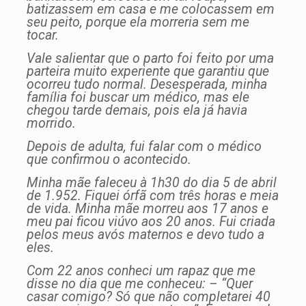
batizassem em casa e me colocassem em
seu peito, porque ela morreria sem me
tocar.
Vale salientar que o parto foi feito por uma
parteira muito experiente que garantiu que
ocorreu tudo normal. Desesperada, minha
família foi buscar um médico, mas ele
chegou tarde demais, pois ela já havia
morrido.
Depois de adulta, fui falar com o médico
que confirmou o acontecido.
Minha mãe faleceu à 1h30 do dia 5 de abril
de 1.952. Fiquei órfã com três horas e meia
de vida. Minha mãe morreu aos 17 anos e
meu pai ficou viúvo aos 20 anos. Fui criada
pelos meus avós maternos e devo tudo a
eles.
Com 22 anos conheci um rapaz que me
disse no dia que me conheceu: – “Quer
casar comigo? Só que não completarei 40