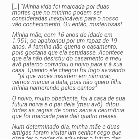
[…]
“Minha vida foi marcada por duas
mortes que no mínimo podem ser
consideradas inexplicáveis para o nosso
vão conhecimento. Ou então, misteriosas!
Minha mãe, com 16 anos de idade em
1.951, se apaixonou por um rapaz de 19
anos. A família não queria o casamento,
pois gostaria que ela estudasse. Acontece
que ela não desistiu do casamento e meu
avô paterno convidou o noivo para ir à sua
casa. Quando ele chegou foi logo avisando:
– “já que vocês insistem em namorar,
vamos marcar a data, pois não quero filha
minha namorando pelos cantos”
O noivo, muito obediente, foi à casa de sua
futura noiva e o pai dela (meu avô), ditou
todas as regras de como seria a cerimônia
que foi marcada para dali quatro meses.
Num determinado dia, minha mãe e duas
amigas foram visitar um senhor cego que
dizia ter o poder de adivinhar o futuro das